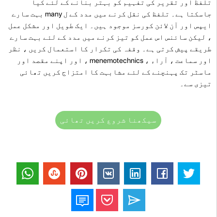
تلفظ اور تقریر کی تفہیم کو بہتر بنانے کے لئے کیا
جاسکتا ہے۔ تلفظ کی نقل کرنے میں مدد کے ل many بہت سارے
ایپس اور آن لائن کورسز موجود ہیں۔ ایک طویل اور مشکل عمل
، لیکن سائنس اس عمل کو تیز کرنے میں مدد کے لئے بہت سارے
طریقے پیش کرتی ہے۔ وقفہ کی تکرار کا استعمال کریں ، نظر
اور سماعت ، آراء ، menemotechnics ، اور اپنے مقصد اور
ماسٹر تک پہنچنے کے لئے مشابہت کا امتزاج کریں تھائی
تیزی سے۔
سیکھنا شروع کریں تھائی