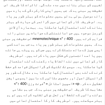
تفہیم کو بہتر بنانے میں مدد ملے گی۔ تاثرات کا طریقہ اس
حقیقت پر مبنی ہے کہ جب ہمیں اپنی کارکردگی کے بارے میں
رائے موصول ہوتی ہے تو ہمیں معلومات کو بہتر طور پر یاد
ہے۔ اس طریقہ کار کو تھائی میں گرائمر کی مہارت کو بہتر
بنانے کے لئے استعمال کیا جاسکتا ہے۔ بہت سارے آن لائن
کورسز موجود ہیں جو اسائنمنٹس کے جوابات پر مبنی رائے
فراہم کرتے ہیں۔ 400 ؛ "> mnemotechnique اس حقیقت پر مبنی
ہے کہ ہمیں معلومات کو بہتر طور پر یاد ہے جب ہم اسے کسی
ایسی چیز کے ساتھ منسلک کرتے ہیں جس کو ہم پہلے ہی جانتے
ہیں یا اسے انجمنوں کی شکل میں یاد کرتے ہیں۔ اس طریقہ
کار کو تھائی میں نئے الفاظ یاد رکھنے کے لئے استعمال
کیا جاسکتا ہے۔ میمونک تکنیک کو گرائمیکل قواعد کو حفظ
کرنے کے لئے بھی استعمال کیا جاسکتا ہے ، مثال کے طور پر
گرائمیکل اصول اور مخصوص مثالوں کے مابین ایسوسی ایشن
تشکیل دے کر۔ p> <اسپین اسٹائل = "فونٹ وزن: 400 ؛">
مشابہت کا طریقہ اس حقیقت پر مبنی ہے کہ جب ہم مقامی
بولنے والوں کے تلفظ اور تعل .ق کی تقلید کرتے ہیں تو ہم
بہتر سیکھتے ہیں۔ اس طریقہ کار کا استعمال تھائی میں