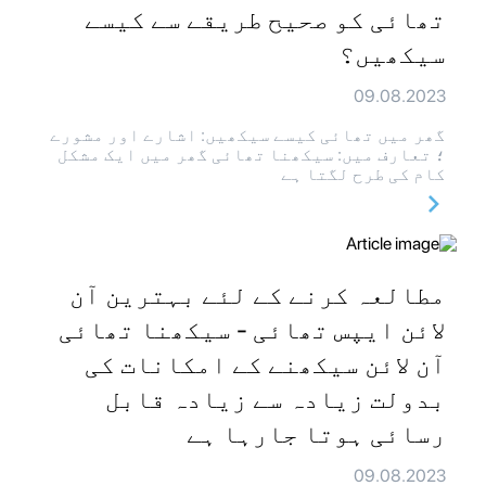
تھائی کو صحیح طریقے سے کیسے
سیکھیں؟
09.08.2023
گھر میں تھائی کیسے سیکھیں: اشارے اور مشورے
؛ تعارف میں: سیکھنا تھائی گھر میں ایک مشکل
کام کی طرح لگتا ہے
مطالعہ کرنے کے لئے بہترین آن
لائن ایپس تھائی - سیکھنا تھائی
آن لائن سیکھنے کے امکانات کی
بدولت زیادہ سے زیادہ قابل
رسائی ہوتا جارہا ہے
09.08.2023