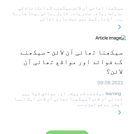
سیکھنا تھائی آن لائن سیکھنے کے امکانات کی
بدولت زیادہ سے زیادہ قابل رسائی ہوتا جارہا
ہے۔ آج مارکیٹ میں بہت ساری تھائی
سیکھنا تھائی آن لائن - سیکھنے
کے فوائد اور مواقع تھائی آن
لائن؟
09.08.2023
learning سیکھنے کے پیشہ اور موافق کیا ہیں
تھائی آن لائن؟ سیکھنا تھائی آن لائن ایک ایسا
آپشن ہے جو تیزی سے