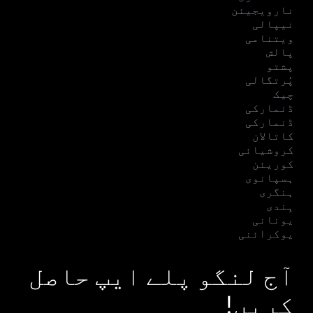
نارویجیئن
نیپالی
ویتنامی
پالش
پشتو
پُرتگالی
چیک
ڈنمارکی
ڈنمارکی
کاتالان
کروشیائی
کوریئن
ہسپانوی
ہنگری
ہِندی
یونانی
یوکرائنی
آج لنگو پلے ایپ حاصل
کریں!