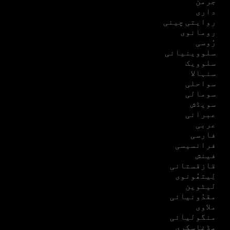
جرمن
داری
روایتی چینی
رومانوی
رُوسی
سلووینیائی
سلوویک
سنہالا
سواحلی
سومالی
سویڈش
عبرانی
عربی
فارسی
فرانسیسی
فینش
قازقستانی
لِیتھُونوی
لیٹوین
مقدُونیائی
ملاوی
منگولیائی
مڈغاسکری