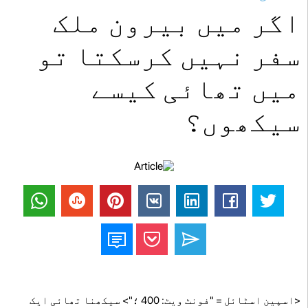
اگر میں بیرون ملک
سفر نہیں کرسکتا تو
میں تھائی کیسے
سیکھوں؟
<اسپین اسٹائل = "فونٹ ویٹ: 400 ؛"> سیکھنا تھائی ایک