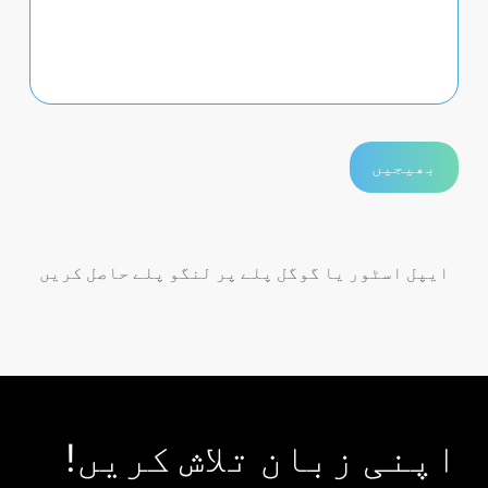
ایپل اسٹور یا گوگل پلے پر لنگو پلے حاصل کریں
اپنی زبان تلاش کریں!