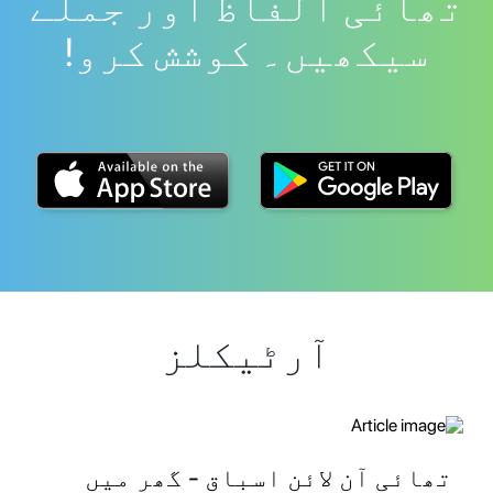
تھائی الفاظ اور جملے
سیکھیں۔ کوشش کرو!
آرٹیکلز
تھائی آن لائن اسباق - گھر میں