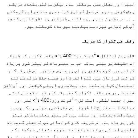
لمبا اور مشکل عمل ہوسکتا ہے ، لیکن سائنس متعدد طریقے
پیش کرتی ہے جو اس عمل کو تیز کرنے میں مدد فراہم کرسکتی
ہے۔ اس مضمون میں ، ہم سائنسی طریقوں پر نظر ڈالیں گے جو
آپ کو تھائی تیزی سے سیکھنے میں مدد کرسکتے ہیں۔
وقفہ کی تکرار کا طریقہ
<اسپین اسٹائل = "فونٹ ویٹ: 400 ؛"> وقفہ تکرار کا طریقہ
اس حقیقت پر مبنی ہے کہ جب ہم معلومات کو بہتر طور پر یاد
کرتے ہیں۔ کچھ وقفوں پر اس پر واپس جائیں۔ اس طریقہ کار
کو تھائی زبان میں نئے الفاظ اور جملے حفظ کرنے کے لئے
استعمال کیا جاسکتا ہے۔ بہت ساری ایپلی کیشنز اور آن لائن
خدمات ہیں جو وقفہ تکرار کے طریقہ کار کو استعمال کرتی
ہیں ، جیسے لنگو۔ اسٹائل = "فونٹ وزن: 400 ؛"> نظر اور
سماعت کے امتزاج کا طریقہ اس حقیقت پر مبنی ہے کہ جب ہم
بیک وقت دیکھتے اور سنتے ہیں تو ہمیں معلومات کو بہتر
طور پر یاد ہے۔ اس طریقہ کار کو تھائی سب ٹائٹلز کے ساتھ
فلموں اور ٹی وی شوز دیکھنے کے ذریعے تھائی سیکھنے کے
لئے استعمال کیا جاسکتا ہے۔ اس سے آپ کے تلفظ اور سننے کی