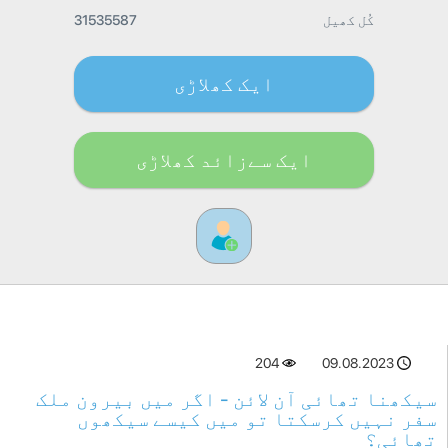
کُل کھیل
31535587
ایک کھلاڑی
ایک سےزائد کھلاڑی
204
09.08.2023
سیکھنا تھائی آن لائن - اگر میں بیرون ملک
سفر نہیں کرسکتا تو میں کیسے سیکھوں
تھائی؟