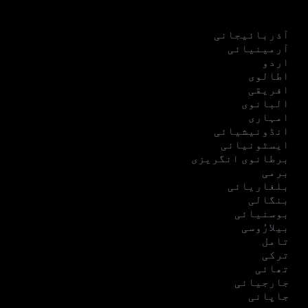
آذربائیجانی
آرمینیائی
اردو
اطالوی
افریقی
البانوی
امہاری
انڈونیشیائی
ایسٹونیائی
برطانوی انگریزی
برمی
بلغاریائی
بنگالی
بوسنیائی
بیلارُوسی
تامل
ترکی
تھائی
جارجیائی
جاپانی