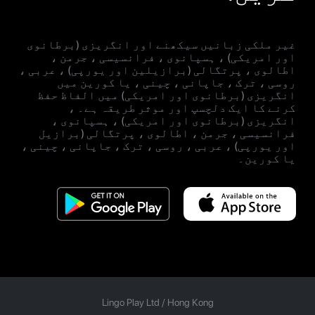
غیر ملکی زبانیں سیکھنے اور انگریزی (برطانوی
اور امریکی) ، ہسپانوی ، فرانسیسی ، جرمن ،
اطالوی ، پرتگالی (برازیلین اور یورپی) ، عربی ،
روسی ، ترک ، جاپانی ، چینی ، یا کورین میں
انگریزی (برطانوی اور امریکی) میں الفاظ حفظ
کرنے کا ایک دلچسپ اور موثر طریقہ ہے۔ ،
انگریزی (برطانوی اور امریکی) ، ہسپانوی ،
فرانسیسی ، جرمن ، اطالوی ، پرتگالی (برازیل
اور یورپی) ، عربی ، روسی ، ترک ، جاپانی ، چینی ،
یا کورین۔
Lingo Play Ltd /
Hong Kong