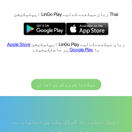
Thai زبان سیکھنے کےلیے LinGo Play ایپلیکیشن
زبان سیکھنےکےلیے LinGo Play ایپلیکیشن
Apple Store
یا
Google Play
پر حاصلکیجیئے
سیکھنا شروع کریں تھائی
ایپل اسٹور یا گوگل پلے پر دستیاب ہے