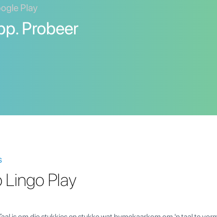
oogle Play
pp. Probeer
s
 Lingo Play
Taal is om die stukkies en stukke wat bymekaarkom om 'n taal te vorm,