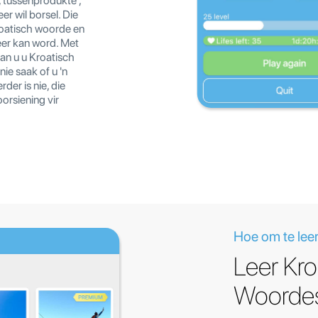
, tussenprodukte ,
r wil borsel. Die
roatisch woorde en
eer kan word. Met
kan u u Kroatisch
ie saak of u 'n
der is nie, die
orsiening vir
Hoe om te leer
Leer Kro
Woordes