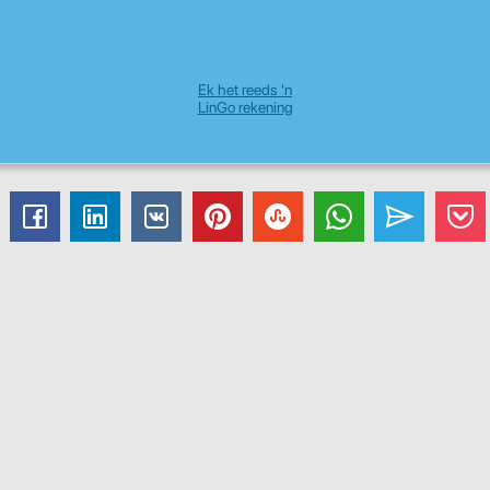
Ek het reeds 'n
LinGo rekening