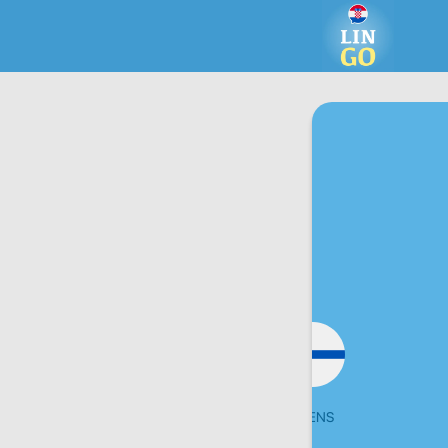
URDU
VEENS