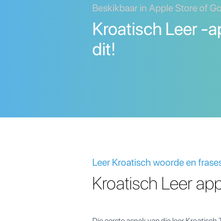
Beskikbaar in Apple Store of G
Kroatisch Leer -a
dit!
Leer Kroatisch woorde en frase
Kroatisch Leer app
Die eerste aspek van die leer Kroatisch 