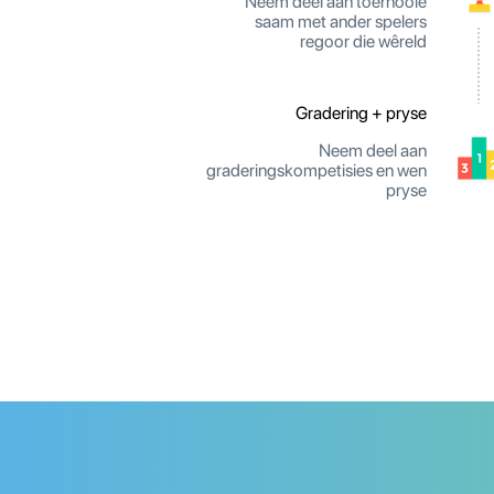
Neem deel aan toernooie
saam met ander spelers
regoor die wêreld
Gradering + pryse
Neem deel aan
graderingskompetisies en wen
pryse