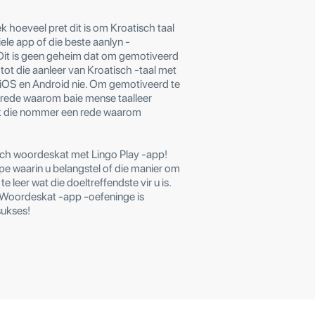
 hoeveel pret dit is om Kroatisch taal
iele app of die beste aanlyn -
Dit is geen geheim dat om gemotiveerd
is tot die aanleer van Kroatisch -taal met
r iOS en Android nie. Om gemotiveerd te
e rede waarom baie mense taalleer
ok die nommer een rede waarom
sch woordeskat met Lingo Play -app!
pe waarin u belangstel of die manier om
 leer wat die doeltreffendste vir u is.
 Woordeskat -app -oefeninge is
sukses!