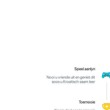
Speel aanlyn
Nooi u vriende uit en geniet dit
soos u Kroatisch saam leer
Toernooie