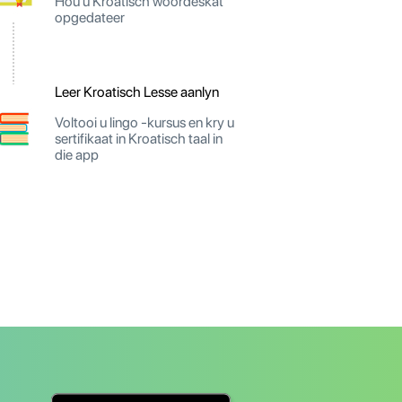
Hou u Kroatisch woordeskat
opgedateer
Leer Kroatisch Lesse aanlyn
Voltooi u lingo -kursus en kry u
sertifikaat in Kroatisch taal in
die app