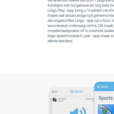
verskillende vlakke behoort - beginners
kundiges wat hul geheue en nog baie mee
Lingo Play -app bring u 'n wêreld van K
frases wat skaars enige tyd gememoris
die ongelooflike Lingo -app op u foon, 
woordeskat onderweg verfris. Dit maak n
moedertaalspreker of 'n vreemde taalleer
lingo speel Kroatisch Leer -app maak vo
allerlei leerders.