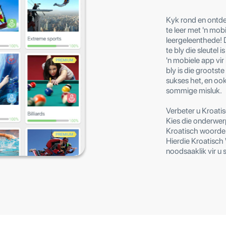
Kyk rond en ontdek
te leer met 'n mob
leergeleenthede! 
te bly die sleutel 
'n mobiele app vi
bly is die grootst
sukses het, en o
sommige misluk.
Verbeter u Kroati
Kies die onderwer
Kroatisch woorde te
Hierdie Kroatisch
noodsaaklik vir u 