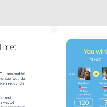
l met
 Taal met mobiele
emoriseer woorde
ikers regoor die
laai met
rs wat tot