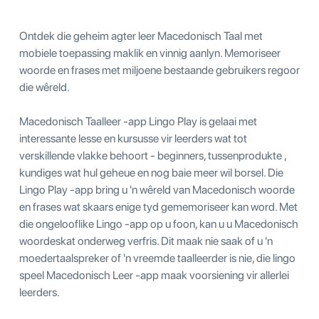
Ontdek die geheim agter leer Macedonisch Taal met
mobiele toepassing maklik en vinnig aanlyn. Memoriseer
woorde en frases met miljoene bestaande gebruikers regoor
die wêreld.
Macedonisch Taalleer -app Lingo Play is gelaai met
interessante lesse en kursusse vir leerders wat tot
verskillende vlakke behoort - beginners, tussenprodukte ,
kundiges wat hul geheue en nog baie meer wil borsel. Die
Lingo Play -app bring u 'n wêreld van Macedonisch woorde
en frases wat skaars enige tyd gememoriseer kan word. Met
die ongelooflike Lingo -app op u foon, kan u u Macedonisch
woordeskat onderweg verfris. Dit maak nie saak of u 'n
moedertaalspreker of 'n vreemde taalleerder is nie, die lingo
speel Macedonisch Leer -app maak voorsiening vir allerlei
leerders.