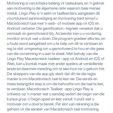
Motivering is van kritieke belang vir taalsukses, en 'n gebrek
aan motivering is die algemene rede waarom baie mense
misluk. Lingo Play is 'n seën vir taalleerders, aangesien dit
voortdurend aanmoediging en motivering bied terwyl u
Macedonisch taal met 'n web- of mobiele app vir iOS en
Android verbeter. Die gamification -tegniek verseker dat u
vermaak en gemotiveerd bly. As leerder kan u u vordering
monitor en kyk wat u doen. Die program gradeer elke les, en
u foute word aangebied om u te help om dit te verstaan ​​en
reg te stel. omgewing om u gemotiveerd te hou en die gees
van die oorwinning in u aan te steek. Met behulp van die
Lingo Play Macedonisch taalleer -app vir Android en iOS of
Web, kan u kontak maak met ander spelers uit verskillende
lande en daarmee meeding om te sien hoe ver u gekom het.
Die skeppers van die app glo sterk dat dit nie die regte
manier is om Macedonisch taal te leer nie. Die eerste en
mees belangrike stap is om die behoefte om die taal te leer,
te verstaan. Macedonisch Taalleer -app Lingo Play is
ontwerp op 'n manier wat u aandag sedert die begin van die
kursus gryp. U begin speel en leer vanuit 'n punt wat u
motiveer om u doel te bereik. Per slot van rekening is die
geheim vir die aanleer van Macedonisch taal motivering.