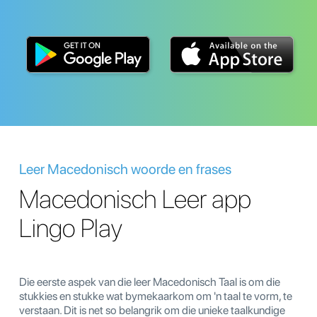
Leer Macedonisch woorde en frases
Macedonisch Leer app
Lingo Play
Die eerste aspek van die leer Macedonisch Taal is om die
stukkies en stukke wat bymekaarkom om 'n taal te vorm, te
verstaan. Dit is net so belangrik om die unieke taalkundige