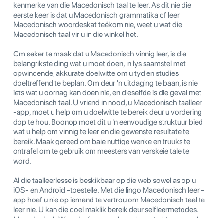
kenmerke van die Macedonisch taal te leer. As dit nie die
eerste keer is dat u Macedonisch grammatika of leer
Macedonisch woordeskat teëkom nie, weet u wat die
Macedonisch taal vir u in die winkel het.
Om seker te maak dat u Macedonisch vinnig leer, is die
belangrikste ding wat u moet doen, 'n lys saamstel met
opwindende, akkurate doelwitte om u tyd en studies
doeltreffend te beplan. Om deur 'n uitdaging te baan, is nie
iets wat u oornag kan doen nie, en dieselfde is die geval met
Macedonisch taal. U vriend in nood, u Macedonisch taalleer
-app, moet u help om u doelwitte te bereik deur u vordering
dop te hou. Boonop moet dit u 'n eenvoudige struktuur bied
wat u help om vinnig te leer en die gewenste resultate te
bereik. Maak gereed om baie nuttige wenke en truuks te
ontrafel om te gebruik om meesters van verskeie tale te
word.
Al die taalleerlesse is beskikbaar op die web sowel as op u
iOS- en Android -toestelle. Met die lingo Macedonisch leer -
app hoef u nie op iemand te vertrou om Macedonisch taal te
leer nie. U kan die doel maklik bereik deur selfleermetodes.