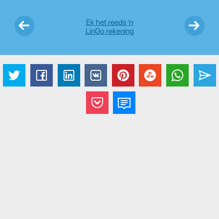
Ek het reeds 'n
LinGo rekening