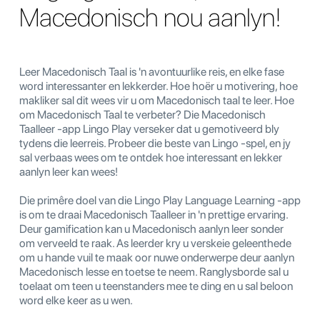
Macedonisch nou aanlyn!
Leer Macedonisch Taal is 'n avontuurlike reis, en elke fase
word interessanter en lekkerder. Hoe hoër u motivering, hoe
makliker sal dit wees vir u om Macedonisch taal te leer. Hoe
om Macedonisch Taal te verbeter? Die Macedonisch
Taalleer -app Lingo Play verseker dat u gemotiveerd bly
tydens die leerreis. Probeer die beste van Lingo -spel, en jy
sal verbaas wees om te ontdek hoe interessant en lekker
aanlyn leer kan wees!
Die primêre doel van die Lingo Play Language Learning -app
is om te draai Macedonisch Taalleer in 'n prettige ervaring.
Deur gamification kan u Macedonisch aanlyn leer sonder
om verveeld te raak. As leerder kry u verskeie geleenthede
om u hande vuil te maak oor nuwe onderwerpe deur aanlyn
Macedonisch lesse en toetse te neem. Ranglysborde sal u
toelaat om teen u teenstanders mee te ding en u sal beloon
word elke keer as u wen.