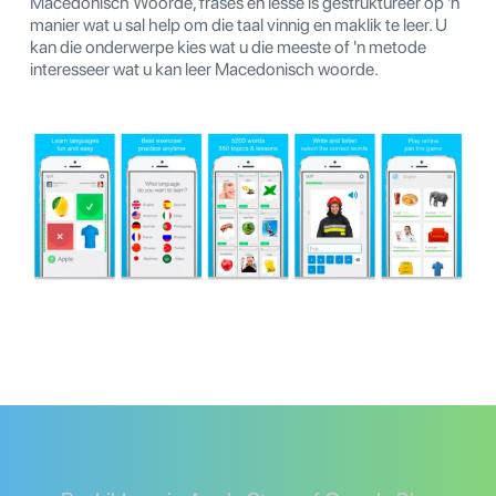
Macedonisch Woorde, frases en lesse is gestruktureer op 'n
manier wat u sal help om die taal vinnig en maklik te leer. U
kan die onderwerpe kies wat u die meeste of 'n metode
interesseer wat u kan leer Macedonisch woorde.