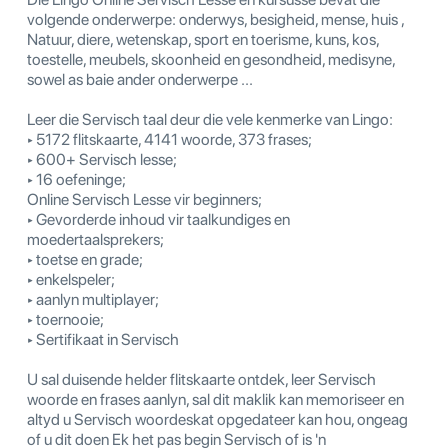
volgende onderwerpe: onderwys, besigheid, mense, huis ,
Natuur, diere, wetenskap, sport en toerisme, kuns, kos,
toestelle, meubels, skoonheid en gesondheid, medisyne,
sowel as baie ander onderwerpe ...
Leer die Servisch taal deur die vele kenmerke van Lingo:
‣ 5172 flitskaarte, 4141 woorde, 373 frases;
‣ 600+ Servisch lesse;
‣ 16 oefeninge;
Online Servisch Lesse vir beginners;
‣ Gevorderde inhoud vir taalkundiges en
moedertaalsprekers;
‣ toetse en grade;
‣ enkelspeler;
‣ aanlyn multiplayer;
‣ toernooie;
‣ Sertifikaat in Servisch
U sal duisende helder flitskaarte ontdek, leer Servisch
woorde en frases aanlyn, sal dit maklik kan memoriseer en
altyd u Servisch woordeskat opgedateer kan hou, ongeag
of u dit doen Ek het pas begin Servisch of is 'n