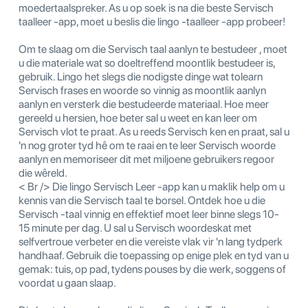
moedertaalspreker. As u op soek is na die beste Servisch
taalleer -app, moet u beslis die lingo -taalleer -app probeer!
Om te slaag om die Servisch taal aanlyn te bestudeer , moet
u die materiale wat so doeltreffend moontlik bestudeer is,
gebruik. Lingo het slegs die nodigste dinge wat tolearn
Servisch frases en woorde so vinnig as moontlik aanlyn
aanlyn en versterk die bestudeerde materiaal. Hoe meer
gereeld u hersien, hoe beter sal u weet en kan leer om
Servisch vlot te praat. As u reeds Servisch ken en praat, sal u
'n nog groter tyd hê om te raai en te leer Servisch woorde
aanlyn en memoriseer dit met miljoene gebruikers regoor
die wêreld.
< Br /> Die lingo Servisch Leer -app kan u maklik help om u
kennis van die Servisch taal te borsel. Ontdek hoe u die
Servisch -taal vinnig en effektief moet leer binne slegs 10-
15 minute per dag. U sal u Servisch woordeskat met
selfvertroue verbeter en die vereiste vlak vir 'n lang tydperk
handhaaf. Gebruik die toepassing op enige plek en tyd van u
gemak: tuis, op pad, tydens pouses by die werk, soggens of
voordat u gaan slaap.