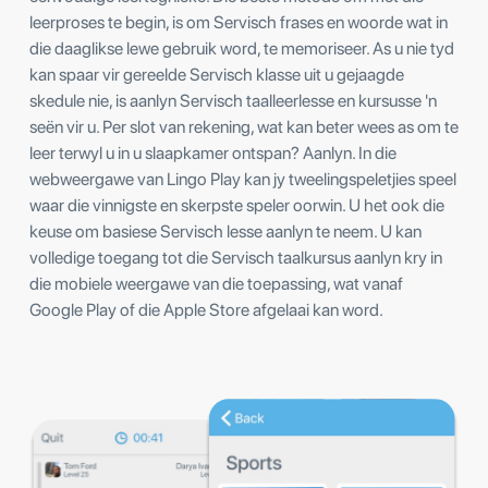
leerproses te begin, is om Servisch frases en woorde wat in
die daaglikse lewe gebruik word, te memoriseer. As u nie tyd
kan spaar vir gereelde Servisch klasse uit u gejaagde
skedule nie, is aanlyn Servisch taalleerlesse en kursusse 'n
seën vir u. Per slot van rekening, wat kan beter wees as om te
leer terwyl u in u slaapkamer ontspan? Aanlyn. In die
webweergawe van Lingo Play kan jy tweelingspeletjies speel
waar die vinnigste en skerpste speler oorwin. U het ook die
keuse om basiese Servisch lesse aanlyn te neem. U kan
volledige toegang tot die Servisch taalkursus aanlyn kry in
die mobiele weergawe van die toepassing, wat vanaf
Google Play of die Apple Store afgelaai kan word.