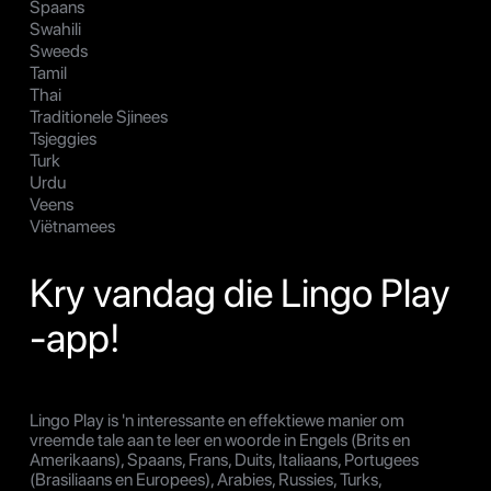
Spaans
Swahili
Sweeds
Tamil
Thai
Traditionele Sjinees
Tsjeggies
Turk
Urdu
Veens
Viëtnamees
Kry vandag die Lingo Play
-app!
Lingo Play is 'n interessante en effektiewe manier om
vreemde tale aan te leer en woorde in Engels (Brits en
Amerikaans), Spaans, Frans, Duits, Italiaans, Portugees
(Brasiliaans en Europees), Arabies, Russies, Turks,