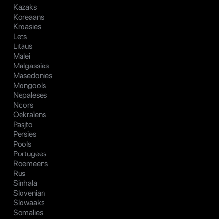
Kazaks
Koreaans
Kroasies
Lets
Litaus
Malei
Malgassies
Masedonies
Mongools
Nepaleses
Noors
Oekraïens
Pasjto
Persies
Pools
Portugees
Roemeens
Rus
Sinhala
Slovenian
Slowaaks
Somalies