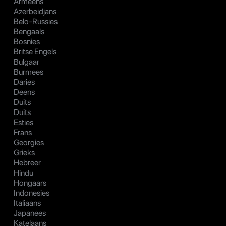
Armeens
Azerbeidjans
Belo-Russies
Bengaals
Bosnies
Britse Engels
Bulgaar
Burmees
Daries
Deens
Duits
Duits
Esties
Frans
Georgies
Grieks
Hebreer
Hindu
Hongaars
Indonesies
Italiaans
Japanees
Katelaans