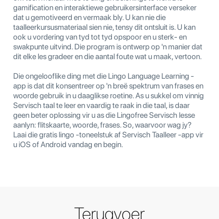
gamification en interaktiewe gebruikersinterface verseker
dat u gemotiveerd en vermaak bly. U kan nie die
taalleerkursusmateriaal sien nie, tensy dit ontsluit is. U kan
ook u vordering van tyd tot tyd opspoor en u sterk- en
swakpunte uitvind. Die program is ontwerp op 'n manier dat
dit elke les gradeer en die aantal foute wat u maak, vertoon.
Die ongelooflike ding met die Lingo Language Learning -
app is dat dit konsentreer op 'n breë spektrum van frases en
woorde gebruik in u daaglikse roetine. As u sukkel om vinnig
Servisch taal te leer en vaardig te raak in die taal, is daar
geen beter oplossing vir u as die Lingofree Servisch lesse
aanlyn: flitskaarte, woorde, frases. So, waarvoor wag jy?
Laai die gratis lingo -toneelstuk af Servisch Taalleer -app vir
u iOS of Android vandag en begin.
Terugvoer