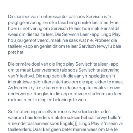
Die aanleer van 'n interessante taal soos Servisch is 'n
pragtige ervaring, en elke fase bring unieke leer mee. Hoe
hoër u motivering om Servisch te leer, hoe makliker sal dit
wees om die taal te leer. Die Servisch Leer -app Lingo Play
hou jou gemotiveerd, maak nie saak wat nie. Probeer die
taalleer -app en geniet dit om te leer Servisch terwyl u baie
pret het.
Die primêre doel van die lingo play Servisch taalleer -app
om te maak Leer vreemde tale soos Servisch taalervaring
van 'n leeftyd. Die app gebruik die aanlyn-speletjie en 'n
interaktiewe gebruikersinterface om die app lekker te maak.
As leerder kry u die kans om u deure oop te maak vir nuwe
onderwerpe. Ranglys in die app motiveer studente om teen
mekaar mee te ding en belonings te wen.
Selfmotivering en selfvertroue is twee leidende redes
waarom baie leerders maklike sukses behaal terwyl hulle 'n
vreemde taal aanleer soos Engels]]]. Lingo Play is 'n seën vir
taalleerders. Daar kan geen beter manier wees om tale te