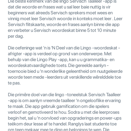
Die beste kenmerk van die lingo Servisch Taalleer -app is
dat die woorde en frases wat u sal leer baie nuttig is vir
beginners wat alreeds Servisch sprekers moet wees en
vinnig moet leer Servisch woorde in konteks moet leer . Leer
Servisch flitskaarte, woorde en frases aanlyn binne die app
en verbeter u Servisch woordeskat binne 5 tot 10 minute
per dag.
Die oefeninge wat 'n is 'N Deel van die Lingo -woordeskat -
afrigter -app is verdeel op grond van onderwerpe. Met
behulp van die Lingo Play -app, kan u u grammatika- en
woordeskatvaardighede toets. Die gereelde aanlyn -
toernooie bied u 'n wonderlike geleentheid om nuutgeleerde
woorde teen mede -leerders uit verskillende wêrelddele toe
te pas.
Die primêre doel van die lingo -toneelstuk Servisch Taalleer
-app is om aanlyn vreemde taalleer 'n ongelooflike ervaring
te maak. Die app gebruik gamification om die spelers
verloof en gemotiveerd te hou. Sodra u met die leerproses
begin het, sal u 'n oorvloed van opgraderings en power-ups
teëkom deur lesse af te handel. Ranglys laat studente toe
om teen mekaar mee te ding en belonings te wen. Die