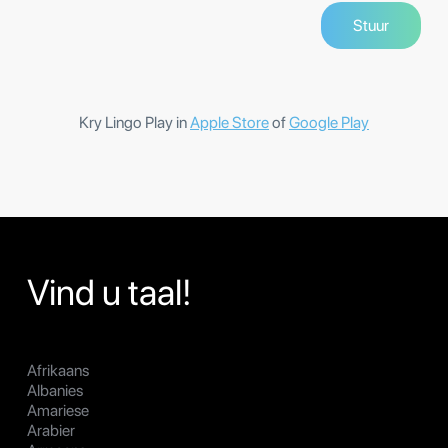
Kry Lingo Play in
Apple Store
of
Google Play
Vind u taal!
Afrikaans
Albanies
Amariese
Arabier