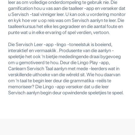
leer as om volledige onderdompeling te gebruik nie. Die
gamification hou u vas aan die taalleer -app en verseker dat
u Servisch -taal vinniger leer. U kan ook u vordering monitor
en kyk hoe ver u op reis was om Servisch aanlyn te leer. Die
taalleerkursus het elke les gegradeer en die aantal foute en
punte wat u in elke ervaring of spel verdien, vertoon.
Die Servisch Leer -app -lingo -toneelstuk is boeiend,
interaktief en vermaaklik . Produsente van die aanlyn -
speletjie het ook 'n bietjie mededingende draai bygevoeg
om u gemotiveerd te hou. Deur die Lingo Play -app,
Canlearn Servisch Taal aanlyn met mede -leerders wat in
verskillende uithoeke van die wêreld sit. Wie hou daarvan
om 'n taal te begin leer deur die grammatika -reëls te
memoriseer? Die Lingo -app verseker dat u die leer
Servisch aanlyn begin deur opwindende speletjies te speel.