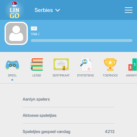
Serbies
Vlak
/
SPEEL
LESSE
SERTIFIKAAT
STATISTIEKE
TOERNOOI
AANWY
Aanlyn spelers
Aktoewe speletjies
Speletjies gespeel vandag
4213