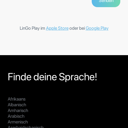
LinGo Play im
Apple Store
oder bei
Google Play
Finde deine Sprache!
Afrikaans
Albanisch
Amharisch
Arabisch
Armenisch
Aserbaidschanisch