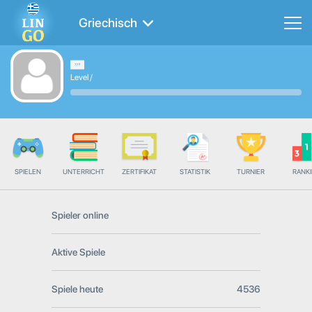
Griechisch
Level
/
SPIELEN
UNTERRICHT
ZERTIFIKAT
STATISTIK
TURNIER
RANK
Spieler online
Aktive Spiele
Spiele heute
4536