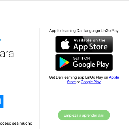
App for learning Dari language LinGo Play
?
para
Get Dari learning app LinGo Play on
Apple
Store
or
Google Play
Empieza a aprender darí
 proceso sea mucho