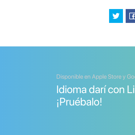
Disponible en Apple Store y Go
Idioma darí con L
¡Pruébalo!