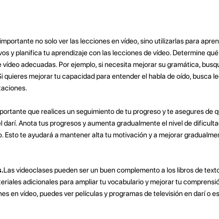
importante no solo ver las lecciones en vídeo, sino utilizarlas para apre
ivos y planifica tu aprendizaje con las lecciones de vídeo. Determine qu
de vídeo adecuadas. Por ejemplo, si necesita mejorar su gramática, busq
i quieres mejorar tu capacidad para entender el habla de oído, busca l
taciones.
portante que realices un seguimiento de tu progreso y te asegures de 
 darí. Anota tus progresos y aumenta gradualmente el nivel de dificulta
. Esto te ayudará a mantener alta tu motivación y a mejorar gradualme
s.
Las videoclases pueden ser un buen complemento a los libros de texto
ateriales adicionales para ampliar tu vocabulario y mejorar tu comprensió
nes en vídeo, puedes ver películas y programas de televisión en darí o 