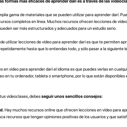
as formas más eficaces de aprender darí es a través de las videocl
plia gama de materiales que se pueden utilizar para aprender darí. Pu
cursos completos en línea. Muchos recursos ofrecen lecciones de vídeo 
eden ser más estructurados y adecuados para un estudio serio.
 de utilizar lecciones de vídeo para aprender darí es que te permiten ap
repetidamente hasta que lo entiendas todo, y sólo pasar a la siguiente 
es en vídeo para aprender darí el idioma es que puedes verlas en cualqui
eo en tu ordenador, tableta o smartphone, por lo que están disponibles 
 tus videoclases, debes
seguir unos sencillos consejos:
d.
Hay muchos recursos online que ofrecen lecciones en vídeo para apr
usca recursos que tengan opiniones positivas de los usuarios y que satis