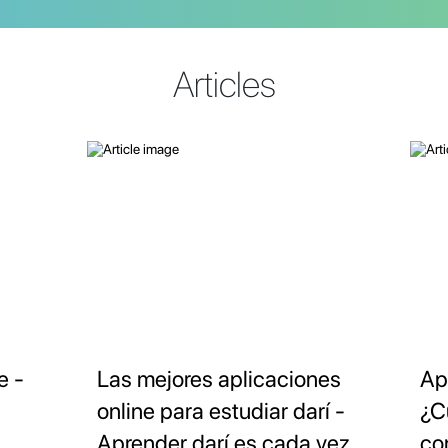
Articles
e -
Las mejores aplicaciones
Ap
online para estudiar darí -
¿C
Aprender darí es cada vez
co