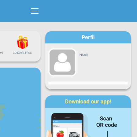
Perfil
ÓN
30 DAYS FREE
Nivel
|
Progreso
Lun
Mar
Mié
Jue