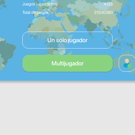
Juegos jugados hoy
4125
Total de juegos
31530380
Un solo jugador
Multijugador