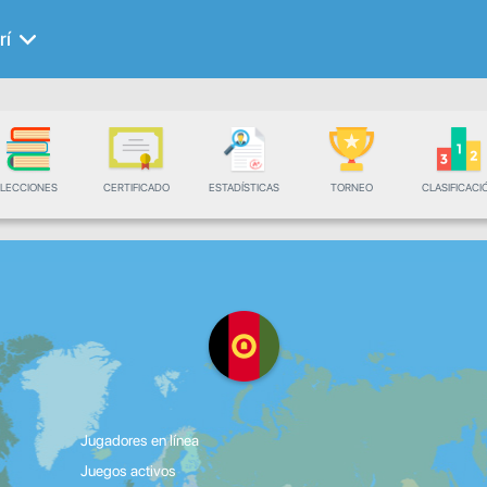
rí
LECCIONES
CERTIFICADO
ESTADÍSTICAS
TORNEO
CLASIFICACI
Jugadores en línea
Juegos activos