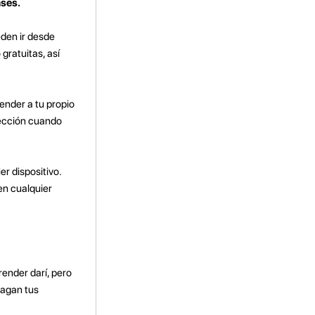
ases.
eden ir desde
gratuitas, así
render a tu propio
lección cuando
er dispositivo.
en cualquier
ender darí, pero
fagan tus