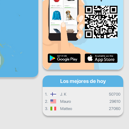
Vie
Sáb
Dom
Progreso diario
Progreso mensual
Certificado
Progreso general
Los mejores de hoy
1.
J. K
50700
2.
Mauro
29610
3.
Matteo
27060