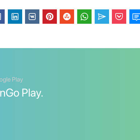
ogle Play
inGo Play.