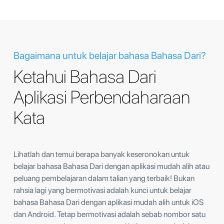
Bagaimana untuk belajar bahasa Bahasa Dari?
Ketahui Bahasa Dari
Aplikasi Perbendaharaan
Kata
Lihatlah dan temui berapa banyak keseronokan untuk
belajar bahasa Bahasa Dari dengan aplikasi mudah alih atau
peluang pembelajaran dalam talian yang terbaik! Bukan
rahsia lagi yang bermotivasi adalah kunci untuk belajar
bahasa Bahasa Dari dengan aplikasi mudah alih untuk iOS
dan Android. Tetap bermotivasi adalah sebab nombor satu