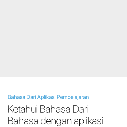
Bahasa Dari Aplikasi Pembelajaran
Ketahui Bahasa Dari
Bahasa dengan aplikasi