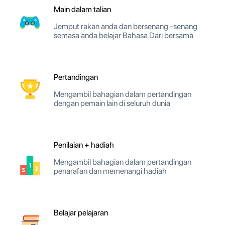
Main dalam talian
Jemput rakan anda dan bersenang -senang
semasa anda belajar Bahasa Dari bersama
Pertandingan
Mengambil bahagian dalam pertandingan
dengan pemain lain di seluruh dunia
Penilaian + hadiah
Mengambil bahagian dalam pertandingan
penarafan dan memenangi hadiah
Belajar pelajaran