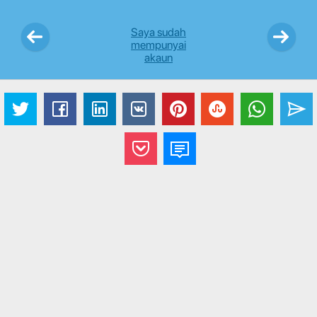
Saya sudah
mempunyai
akaun