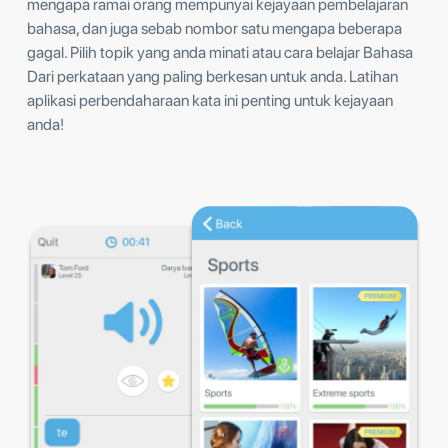
mengapa ramai orang mempunyai kejayaan pembelajaran
bahasa, dan juga sebab nombor satu mengapa beberapa
gagal. Pilih topik yang anda minati atau cara belajar Bahasa
Dari perkataan yang paling berkesan untuk anda. Latihan
aplikasi perbendaharaan kata ini penting untuk kejayaan
anda!