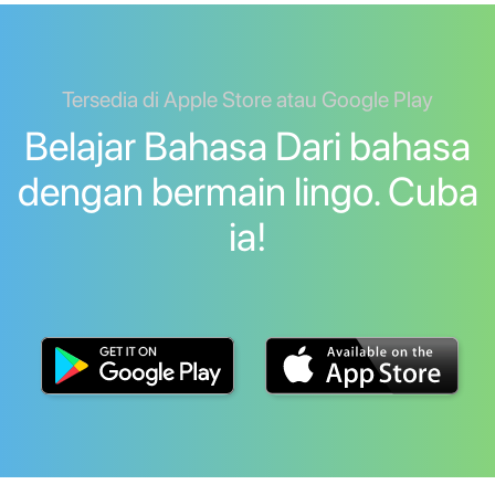
Tersedia di Apple Store atau Google Play
Belajar Bahasa Dari bahasa
dengan bermain lingo. Cuba
ia!