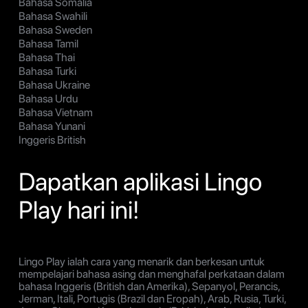
Bahasa Somalia
Bahasa Swahili
Bahasa Sweden
Bahasa Tamil
Bahasa Thai
Bahasa Turki
Bahasa Ukraine
Bahasa Urdu
Bahasa Vietnam
Bahasa Yunani
Inggeris British
Dapatkan aplikasi Lingo
Play hari ini!
Lingo Play ialah cara yang menarik dan berkesan untuk
mempelajari bahasa asing dan menghafal perkataan dalam
bahasa Inggeris (British dan Amerika), Sepanyol, Perancis,
Jerman, Itali, Portugis (Brazil dan Eropah), Arab, Rusia, Turki,