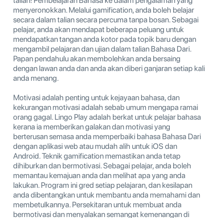
talian! Pembelajaran Bahasa ke dalam pengalaman yang
menyeronokkan. Melalui gamification, anda boleh belajar
secara dalam talian secara percuma tanpa bosan. Sebagai
pelajar, anda akan mendapat beberapa peluang untuk
mendapatkan tangan anda kotor pada topik baru dengan
mengambil pelajaran dan ujian dalam talian Bahasa Dari.
Papan pendahulu akan membolehkan anda bersaing
dengan lawan anda dan anda akan diberi ganjaran setiap kali
anda menang.
Motivasi adalah penting untuk kejayaan bahasa, dan
kekurangan motivasi adalah sebab umum mengapa ramai
orang gagal. Lingo Play adalah berkat untuk pelajar bahasa
kerana ia memberikan galakan dan motivasi yang
berterusan semasa anda memperbaiki bahasa Bahasa Dari
dengan aplikasi web atau mudah alih untuk iOS dan
Android. Teknik gamification memastikan anda tetap
dihiburkan dan bermotivasi. Sebagai pelajar, anda boleh
memantau kemajuan anda dan melihat apa yang anda
lakukan. Program ini gred setiap pelajaran, dan kesilapan
anda dibentangkan untuk membantu anda memahami dan
membetulkannya. Persekitaran untuk membuat anda
bermotivasi dan menyalakan semangat kemenangan di