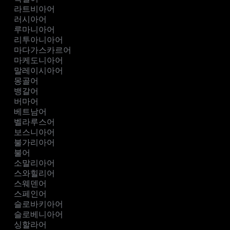
라트비아어
러시아어
루마니아어
리투아니아어
마다가스카르어
마케도니아어
말레이시아어
몽골어
뱅갈어
버마어
베트남어
벨라루스어
보스니아어
불가리아어
불어
소말리아어
스와힐리어
스웨덴어
스페인어
슬로바키아어
슬로베니아어
싱할라어