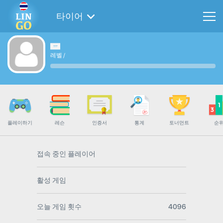
타이어
레벨
/
플레이하기
레슨
인증서
통계
토너먼트
순
접속 중인 플레이어
활성 게임
오늘 게임 횟수
4096