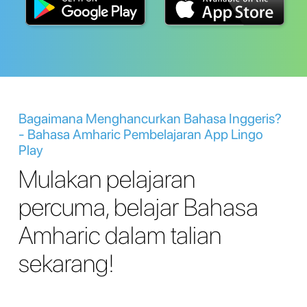
Bagaimana Menghancurkan Bahasa Inggeris?
- Bahasa Amharic Pembelajaran App Lingo
Play
Mulakan pelajaran
percuma, belajar Bahasa
Amharic dalam talian
sekarang!