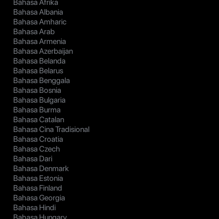
Bahasa Afrika
Bahasa Albania
Bahasa Amharic
Bahasa Arab
Bahasa Armenia
Bahasa Azerbaijan
Bahasa Belanda
Bahasa Belarus
Bahasa Benggala
Bahasa Bosnia
Bahasa Bulgaria
Bahasa Burma
Bahasa Catalan
Bahasa Cina Tradisional
Bahasa Croatia
Bahasa Czech
Bahasa Dari
Bahasa Denmark
Bahasa Estonia
Bahasa Finland
Bahasa Georgia
Bahasa Hindi
Bahasa Hungary