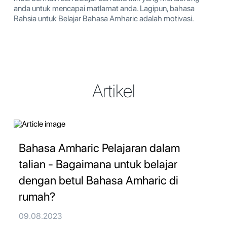
anda untuk mencapai matlamat anda. Lagipun, bahasa
Rahsia untuk Belajar Bahasa Amharic adalah motivasi.
Artikel
Bahasa Amharic Pelajaran dalam
talian - Bagaimana untuk belajar
dengan betul Bahasa Amharic di
rumah?
09.08.2023