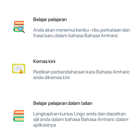
Belajar pelajaran
Anda akan menemui beribu -ribu perkataan dan
frasa baru dalam bahasa Bahasa Amharic
Kemas kini
Pastikan perbendaharaan kata Bahasa Amharic
anda dikemas kini
Belajar pelajaran dalam talian
Lengkapkan kursus Lingo anda dan dapatkan
sijil anda dalam bahasa Bahasa Amharic dalam
aplikasinya