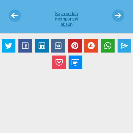
Saya sudah
mempunyai
akaun