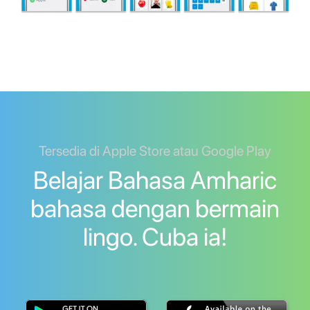
Tersedia di Apple Store atau Google Play
Belajar Bahasa Amharic
bahasa dengan bermain
lingo. Cuba ia!