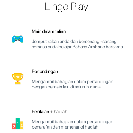
Lingo Play
Main dalam talian
Jemput rakan anda dan bersenang -senang
semasa anda belajar Bahasa Amharic bersama
Pertandingan
Mengambil bahagian dalam pertandingan
dengan pemain lain di seluruh dunia
Penilaian + hadiah
Mengambil bahagian dalam pertandingan
penarafan dan memenangi hadiah