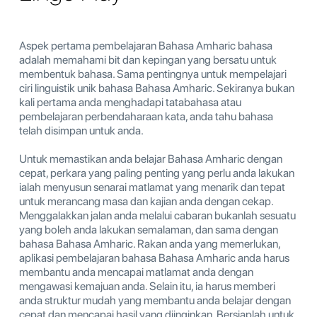
Aspek pertama pembelajaran Bahasa Amharic bahasa
adalah memahami bit dan kepingan yang bersatu untuk
membentuk bahasa. Sama pentingnya untuk mempelajari
ciri linguistik unik bahasa Bahasa Amharic. Sekiranya bukan
kali pertama anda menghadapi tatabahasa atau
pembelajaran perbendaharaan kata, anda tahu bahasa
telah disimpan untuk anda.
Untuk memastikan anda belajar Bahasa Amharic dengan
cepat, perkara yang paling penting yang perlu anda lakukan
ialah menyusun senarai matlamat yang menarik dan tepat
untuk merancang masa dan kajian anda dengan cekap.
Menggalakkan jalan anda melalui cabaran bukanlah sesuatu
yang boleh anda lakukan semalaman, dan sama dengan
bahasa Bahasa Amharic. Rakan anda yang memerlukan,
aplikasi pembelajaran bahasa Bahasa Amharic anda harus
membantu anda mencapai matlamat anda dengan
mengawasi kemajuan anda. Selain itu, ia harus memberi
anda struktur mudah yang membantu anda belajar dengan
cepat dan mencapai hasil yang diinginkan. Bersiaplah untuk