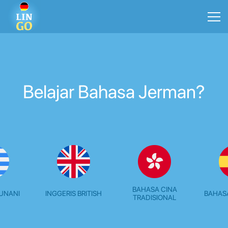
Belajar Bahasa Jerman?
BAHASA CINA
UNANI
INGGERIS BRITISH
BAHAS
TRADISIONAL