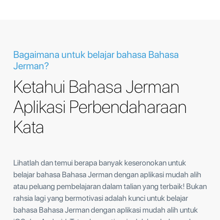
Bagaimana untuk belajar bahasa Bahasa
Jerman?
Ketahui Bahasa Jerman
Aplikasi Perbendaharaan
Kata
Lihatlah dan temui berapa banyak keseronokan untuk
belajar bahasa Bahasa Jerman dengan aplikasi mudah alih
atau peluang pembelajaran dalam talian yang terbaik! Bukan
rahsia lagi yang bermotivasi adalah kunci untuk belajar
bahasa Bahasa Jerman dengan aplikasi mudah alih untuk