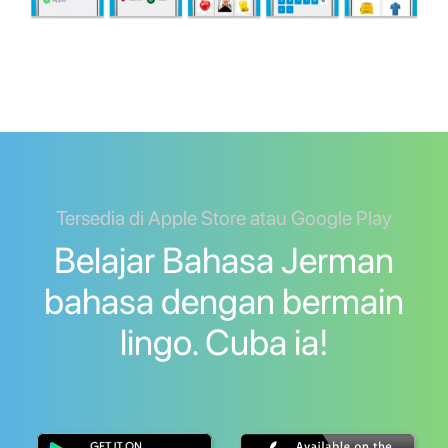
Tersedia di Apple Store atau Google Play
Belajar Bahasa Jerman
bahasa dengan bermain
lingo. Cuba ia!