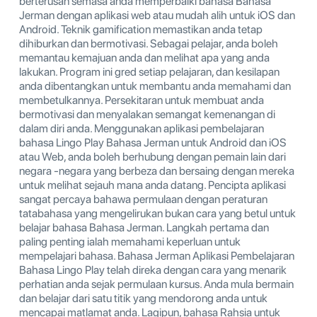
berterusan semasa anda memperbaiki bahasa Bahasa
Jerman dengan aplikasi web atau mudah alih untuk iOS dan
Android. Teknik gamification memastikan anda tetap
dihiburkan dan bermotivasi. Sebagai pelajar, anda boleh
memantau kemajuan anda dan melihat apa yang anda
lakukan. Program ini gred setiap pelajaran, dan kesilapan
anda dibentangkan untuk membantu anda memahami dan
membetulkannya. Persekitaran untuk membuat anda
bermotivasi dan menyalakan semangat kemenangan di
dalam diri anda. Menggunakan aplikasi pembelajaran
bahasa Lingo Play Bahasa Jerman untuk Android dan iOS
atau Web, anda boleh berhubung dengan pemain lain dari
negara -negara yang berbeza dan bersaing dengan mereka
untuk melihat sejauh mana anda datang. Pencipta aplikasi
sangat percaya bahawa permulaan dengan peraturan
tatabahasa yang mengelirukan bukan cara yang betul untuk
belajar bahasa Bahasa Jerman. Langkah pertama dan
paling penting ialah memahami keperluan untuk
mempelajari bahasa. Bahasa Jerman Aplikasi Pembelajaran
Bahasa Lingo Play telah direka dengan cara yang menarik
perhatian anda sejak permulaan kursus. Anda mula bermain
dan belajar dari satu titik yang mendorong anda untuk
mencapai matlamat anda. Lagipun, bahasa Rahsia untuk