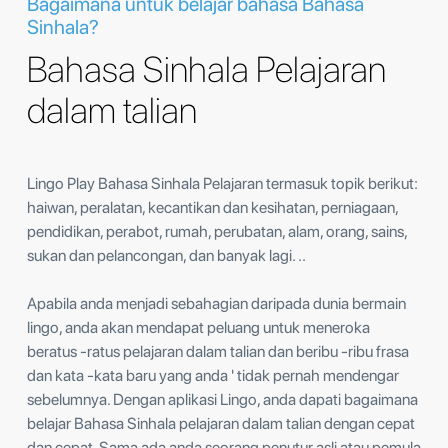
Bagaimana untuk belajar bahasa Bahasa
Sinhala?
Bahasa Sinhala Pelajaran
dalam talian
Lingo Play Bahasa Sinhala Pelajaran termasuk topik berikut:
haiwan, peralatan, kecantikan dan kesihatan, perniagaan,
pendidikan, perabot, rumah, perubatan, alam, orang, sains,
sukan dan pelancongan, dan banyak lagi. ..
Apabila anda menjadi sebahagian daripada dunia bermain
lingo, anda akan mendapat peluang untuk meneroka
beratus -ratus pelajaran dalam talian dan beribu -ribu frasa
dan kata -kata baru yang anda ' tidak pernah mendengar
sebelumnya. Dengan aplikasi Lingo, anda dapati bagaimana
belajar Bahasa Sinhala pelajaran dalam talian dengan cepat
dan cepat. Sama ada anda seorang penutur asli atau pemula