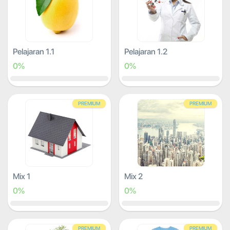
Pelajaran 1.1
Pelajaran 1.2
0%
0%
PREMIUM
PREMIUM
Mix 1
Mix 2
0%
0%
PREMIUM
PREMIUM