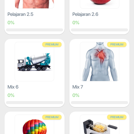
Pelajaran 2.5
Pelajaran 2.6
0%
0%
PREMIUM
PREMIUM
Mix 6
Mix 7
0%
0%
PREMIUM
PREMIUM