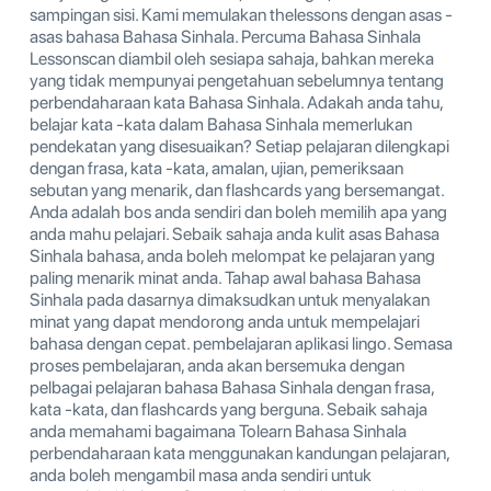
sampingan sisi. Kami memulakan thelessons dengan asas -
asas bahasa Bahasa Sinhala. Percuma Bahasa Sinhala
Lessonscan diambil oleh sesiapa sahaja, bahkan mereka
yang tidak mempunyai pengetahuan sebelumnya tentang
perbendaharaan kata Bahasa Sinhala. Adakah anda tahu,
belajar kata -kata dalam Bahasa Sinhala memerlukan
pendekatan yang disesuaikan? Setiap pelajaran dilengkapi
dengan frasa, kata -kata, amalan, ujian, pemeriksaan
sebutan yang menarik, dan flashcards yang bersemangat.
Anda adalah bos anda sendiri dan boleh memilih apa yang
anda mahu pelajari. Sebaik sahaja anda kulit asas Bahasa
Sinhala bahasa, anda boleh melompat ke pelajaran yang
paling menarik minat anda. Tahap awal bahasa Bahasa
Sinhala pada dasarnya dimaksudkan untuk menyalakan
minat yang dapat mendorong anda untuk mempelajari
bahasa dengan cepat. pembelajaran aplikasi lingo. Semasa
proses pembelajaran, anda akan bersemuka dengan
pelbagai pelajaran bahasa Bahasa Sinhala dengan frasa,
kata -kata, dan flashcards yang berguna. Sebaik sahaja
anda memahami bagaimana Tolearn Bahasa Sinhala
perbendaharaan kata menggunakan kandungan pelajaran,
anda boleh mengambil masa anda sendiri untuk