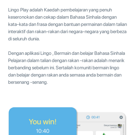
Lingo Play adalah Kaedah pembelajaran yang penuh
keseronokan dan cekap dalam Bahasa Sinhala dengan
kata-kata dan frasa dengan bantuan permainan dalam talian
interaktif dan rakan-rakan dari negara-negara yang berbeza
di seluruh dunia.
Dengan aplikasi Lingo , Bermain dan belajar Bahasa Sinhala
Pelajaran dalam talian dengan rakan -rakan adalah menarik
berbanding sebelum ini. Sertailah komuniti bermain lingo
dan belajar dengan rakan anda semasa anda bermain dan
bersenang -senang.