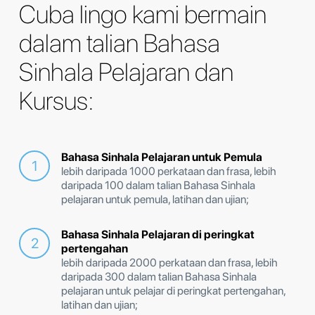
Cuba lingo kami bermain
dalam talian Bahasa
Sinhala Pelajaran dan
Kursus:
Bahasa Sinhala Pelajaran untuk Pemula
lebih daripada 1000 perkataan dan frasa, lebih
daripada 100 dalam talian Bahasa Sinhala
pelajaran untuk pemula, latihan dan ujian;
Bahasa Sinhala Pelajaran di peringkat
pertengahan
lebih daripada 2000 perkataan dan frasa, lebih
daripada 300 dalam talian Bahasa Sinhala
pelajaran untuk pelajar di peringkat pertengahan,
latihan dan ujian;