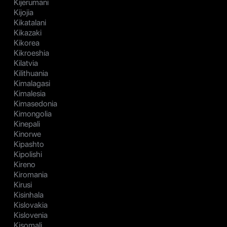
Kijerumani
Kijojia
Kikatalani
Kikazaki
Kikorea
Kikroeshia
Kilatvia
Kilithuania
Kimalagasi
Kimalesia
Kimasedonia
Kimongolia
Kinepali
Kinorwe
Kipashto
Kipolishi
Kireno
Kiromania
Kirusi
Kisinhala
Kislovakia
Kislovenia
Kisomali