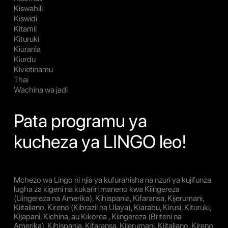
Kiswahili
Kiswidi
Kitamil
Kituruki
Kiurania
Kiurdu
Kivietinamu
Thai
Wachina wa jadi
Pata programu ya
kucheza ya LINGO leo!
Mchezo wa Lingo ni njia ya kufurahisha na nzuri ya kujifunza
lugha za kigeni na kukariri maneno kwa Kiingereza
(Uingereza na Amerika), Kihispania, Kifaransa, Kijerumani,
Kiitaliano, Kireno (Kibrazil na Ulaya), Kiarabu, Kirusi, Kituruki,
Kijapani, Kichina, au Kikorea , Kiingereza (Briteni na
Amerika), Kihispania, Kifaransa, Kijerumani, Kiitaliano, Kireno