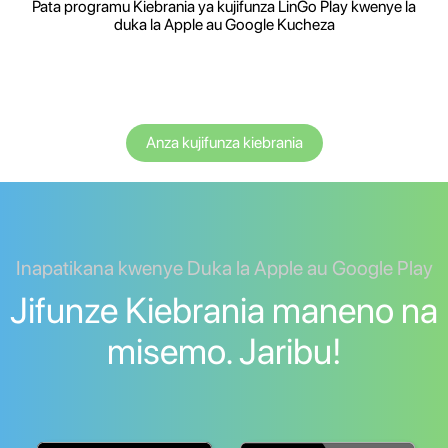
Pata programu Kiebrania ya kujifunza LinGo Play kwenye la
duka la Apple au Google Kucheza
Anza kujifunza kiebrania
Inapatikana kwenye Duka la Apple au Google Play
Jifunze Kiebrania maneno na
misemo. Jaribu!