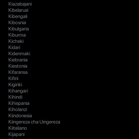
Kiazabajani
Kibelarusi
Kibengali
Kibosnia
Kibulgaria
Kiburma
Kicheki
Kidari
Kidenmaki
Kiebrania
Kiestonia
Kifaransa
Kifini
Kigiriki
Kihangari
Kihindi
Kihispania
Kiholanzi
Kiindonesia
Kiingereza cha Uingereza
Kiitaliano
Kijapani