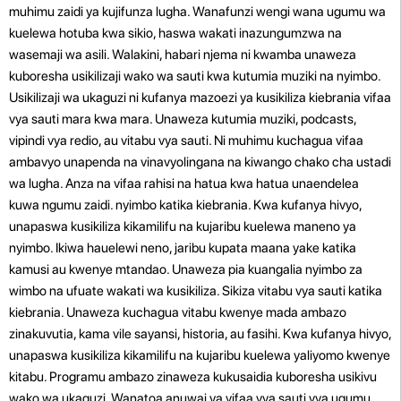
muhimu zaidi ya kujifunza lugha. Wanafunzi wengi wana ugumu wa
kuelewa hotuba kwa sikio, haswa wakati inazungumzwa na
wasemaji wa asili. Walakini, habari njema ni kwamba unaweza
kuboresha usikilizaji wako wa sauti kwa kutumia muziki na nyimbo.
Usikilizaji wa ukaguzi ni kufanya mazoezi ya kusikiliza kiebrania vifaa
vya sauti mara kwa mara. Unaweza kutumia muziki, podcasts,
vipindi vya redio, au vitabu vya sauti. Ni muhimu kuchagua vifaa
ambavyo unapenda na vinavyolingana na kiwango chako cha ustadi
wa lugha. Anza na vifaa rahisi na hatua kwa hatua unaendelea
kuwa ngumu zaidi. nyimbo katika kiebrania. Kwa kufanya hivyo,
unapaswa kusikiliza kikamilifu na kujaribu kuelewa maneno ya
nyimbo. Ikiwa hauelewi neno, jaribu kupata maana yake katika
kamusi au kwenye mtandao. Unaweza pia kuangalia nyimbo za
wimbo na ufuate wakati wa kusikiliza. Sikiza vitabu vya sauti katika
kiebrania. Unaweza kuchagua vitabu kwenye mada ambazo
zinakuvutia, kama vile sayansi, historia, au fasihi. Kwa kufanya hivyo,
unapaswa kusikiliza kikamilifu na kujaribu kuelewa yaliyomo kwenye
kitabu. Programu ambazo zinaweza kukusaidia kuboresha usikivu
wako wa ukaguzi. Wanatoa anuwai ya vifaa vya sauti vya ugumu