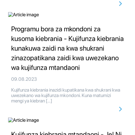
Programu bora za mkondoni za
kusoma kiebrania - Kujifunza kiebrania
kunakuwa zaidi na kwa shukrani
zinazopatikana zaidi kwa uwezekano
wa kujifunza mtandaoni
09.08.2023
Kujifunza kiebrania inazidi kupatikana kwa shukrani kwa
uwezekano wa kujifunza mkondoni. Kuna matumizi
mengi ya kiebran […]
Kujifunza kiebrania mtandaoni - Je! Ni