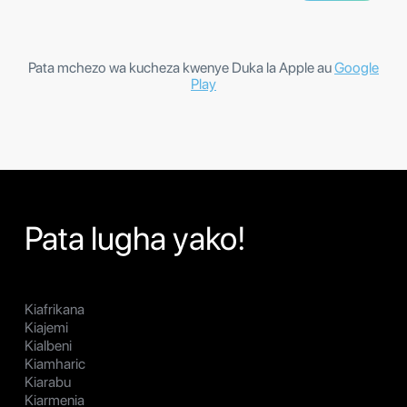
Pata mchezo wa kucheza kwenye Duka la Apple au
Google
Play
Pata lugha yako!
Kiafrikana
Kiajemi
Kialbeni
Kiamharic
Kiarabu
Kiarmenia