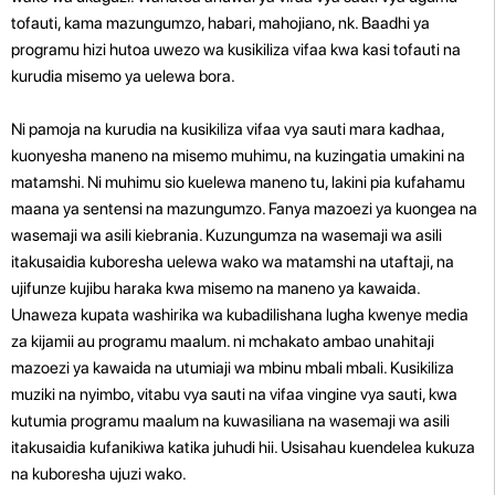
tofauti, kama mazungumzo, habari, mahojiano, nk. Baadhi ya
programu hizi hutoa uwezo wa kusikiliza vifaa kwa kasi tofauti na
kurudia misemo ya uelewa bora.
Ni pamoja na kurudia na kusikiliza vifaa vya sauti mara kadhaa,
kuonyesha maneno na misemo muhimu, na kuzingatia umakini na
matamshi. Ni muhimu sio kuelewa maneno tu, lakini pia kufahamu
maana ya sentensi na mazungumzo. Fanya mazoezi ya kuongea na
wasemaji wa asili kiebrania. Kuzungumza na wasemaji wa asili
itakusaidia kuboresha uelewa wako wa matamshi na utaftaji, na
ujifunze kujibu haraka kwa misemo na maneno ya kawaida.
Unaweza kupata washirika wa kubadilishana lugha kwenye media
za kijamii au programu maalum. ni mchakato ambao unahitaji
mazoezi ya kawaida na utumiaji wa mbinu mbali mbali. Kusikiliza
muziki na nyimbo, vitabu vya sauti na vifaa vingine vya sauti, kwa
kutumia programu maalum na kuwasiliana na wasemaji wa asili
itakusaidia kufanikiwa katika juhudi hii. Usisahau kuendelea kukuza
na kuboresha ujuzi wako.