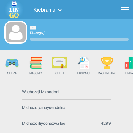
Kiebrania
Kiwango
/
CHEZA
MASOMO
CHETI
TAKWIMU
MASHINDANO
UPIMA
Wachezaji Mkondoni
Michezo yanayoendelea
Michezo iliyochezwa leo
4299