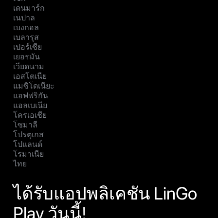
เดนมาร์ก
เนปาล
เบงกอล
เบลารุส
เปอร์เซีย
เยอรมัน
เวียดนาม
เอสโตเนีย
แมซิโดเนียะ
แอฟฟริกัน
แอลเบเนีย
โครเอเชีย
โซมาลี
โปรตุเกส
โปแลนด์
โรมาเนีย
ไทย
ได้รับแอปพลิเคชัน LinGo
Play วันนี้!