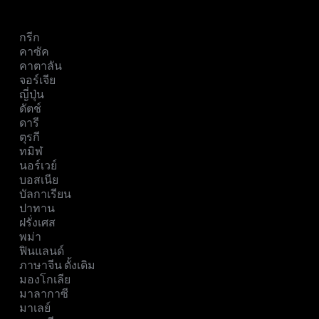
กรีก
คาซัค
คาตาลัน
จอร์เจีย
ญี่ปุ่น
ดัตช์
ดารี
ตุรกี
ทมิฬ
นอร์เวย์
บอสเนีย
บัลกาเรียน
ปาทาน
ฝรั่งเศส
พม่า
ฟินแลนด์
ภาษาจีน ดั้งเดิม
มองโกเลีย
มาลากาซี
มาเลย์