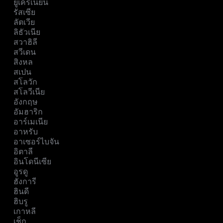
ยูเครเนียน
รัสเซีย
ลัตเวีย
ลิธัวเนีย
สวาฮิลี
สวีเดน
สิงหล
สเปน
สโลวัก
สโลวีเนีย
อังกฤษ
อัมฮาริก
อาร์เมเนีย
อาหรับ
อาเซอร์ไบจัน
อิตาลี
อินโดนีเซีย
อูรดู
ฮังการี
ฮินดี
ฮิบรู
เกาหลี
เช็ก