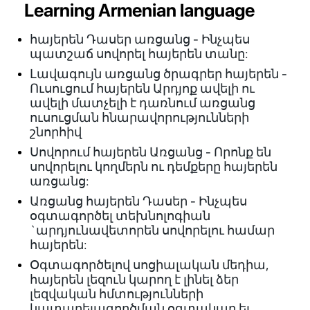
Learning Armenian language
հայերեն Դասեր առցանց - Ինչպես
պատշաճ սովորել հայերեն տանը:
Լավագույն առցանց ծրագրեր հայերեն -
Ուսուցում հայերեն Արդյոք ավելի ու
ավելի մատչելի է դառնում առցանց
ուսուցման հնարավորությունների
շնորհիվ
Սովորում հայերեն Առցանց - Որոնք են
սովորելու կողմերն ու դեմքերը հայերեն
առցանց:
Առցանց հայերեն Դասեր - Ինչպես
օգտագործել տեխնոլոգիան
`արդյունավետորեն սովորելու համար
հայերեն:
Օգտագործելով սոցիալական մեդիա,
հայերեն լեզուն կարող է լինել ձեր
լեզվական հմտությունների
կատարելագործման օգտակար եւ