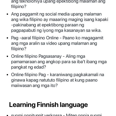
ang teknolohiya upang epektibong malaman ang
filipino?
Ang paggamit ng social media upang malaman
ang wika filipino ay maaaring maging isang kapaki
-pakinabang at epektibong paraan ng
pagpapabuti ng iyong mga kasanayan sa wika.
Pag -aaral filipino Online - Paano ko magagamit
ang mga aralin sa video upang malaman ang
filipino?
Online filipino Pagsasanay - Aling mga
pamamaraan ang angkop para sa iba't ibang mga
pangkat ng edad?
Online filipino Pag - karaniwang pagkakamali na
ginawa kapag natututo filipino at kung paano
maiiwasan ang mga ito?
Learning Finnish language
suomi oppitunnit verkossa - Miten oppia suomi