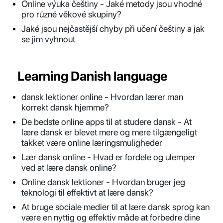
Online výuka češtiny - Jaké metody jsou vhodné
pro různé věkové skupiny?
Jaké jsou nejčastější chyby při učení češtiny a jak
se jim vyhnout
Learning Danish language
dansk lektioner online - Hvordan lærer man
korrekt dansk hjemme?
De bedste online apps til at studere dansk - At
lære dansk er blevet mere og mere tilgængeligt
takket være online læringsmuligheder
Lær dansk online - Hvad er fordele og ulemper
ved at lære dansk online?
Online dansk lektioner - Hvordan bruger jeg
teknologi til effektivt at lære dansk?
At bruge sociale medier til at lære dansk sprog kan
være en nyttig og effektiv måde at forbedre dine