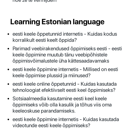
Learning Estonian language
eesti keele õppetunnid internetis - Kuidas kodus
korralikult eesti keelt õppida?
Parimad veebirakendused õppimiseks eesti - eesti
keele õppimine muutub tänu veebipõhistele
õppimisvõimalustele üha kättesaadavamaks
eesti keele õppimine internetis - Millised on eesti
keele õppimise plussid ja miinused?
eesti keele online õppetunnid - Kuidas kasutada
tehnoloogiat efektiivselt eesti keel õppimiseks?
Sotsiaalmeedia kasutamine eesti keel keele
õppimiseks võib olla kasulik ja tõhus viis oma
keeleoskuse parandamiseks.
eesti keele õppimine internetis - Kuidas kasutada
videotunde eesti keele õppimiseks?