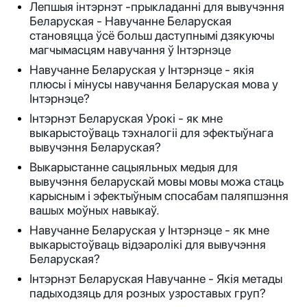
Лепшыя інтэрнэт -прыкладанні для вывучэння
Беларуская - Навучанне Беларуская
становяцца ўсё больш даступнымі дзякуючы
магчымасцям навучання ў Інтэрнэце
Навучанне Беларуская у Інтэрнэце - якія
плюсы і мінусы навучання Беларуская мова у
Інтэрнэце?
Інтэрнэт Беларуская Урокі - як мне
выкарыстоўваць тэхналогіі для эфектыўнага
вывучэння Беларуская?
Выкарыстанне сацыяльных медыя для
вывучэння беларускай мовы мовы можа стаць
карысным і эфектыўным спосабам паляпшэння
вашых моўных навыкаў.
Навучанне Беларуская у Інтэрнэце - як мне
выкарыстоўваць відэаролікі для вывучэння
Беларуская?
Інтэрнэт Беларуская Навучанне - Якія метады
падыходзяць для розных узроставых груп?