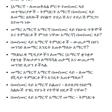
(አማርኛ - ለመጠቅለል ምርጥ የመስመር ላይ
መተግበሪያዎች - ትምህርት አማርኛ በመስመር ላይ
ለመማር ዕድሎች ይበልጥ ተደራሽ እና ተደራሽ ምስጋና
እየመጣ ነው
መማር አማርኛ አማርኛ በመስመር ላይ የፅሁፍ ጥቅሞች
እና ትምህርቶች ምንድ ናቸው አማርኛ) በመስመር ላይ?
በመስመር ላይ አማርኛ ትምህርቶች - ውጤታማ በሆነ
መንገድ ለመማር እንዴት እጠቀማለሁ አማርኛ?
ማህበራዊ ሚዲያዎችን ለመማር (አማርኛ ቋንቋዎ
የቋንቋ ችሎታዎን ለማሻሻል ጠቃሚ እና ውጤታማ
መንገድ ሊሆን ይችላል.
መማር አማርኛ አማርኛ በመስመር ላይ - ለመማር
የቪዲዮ ትምህርቶችን እንዴት እጠቀማለሁ?
በመስመር ላይ አማርኛ ስልጠና - ለተለያዩ የዕድሜ
ክልሎች ተገቢ የሆኑት የትኞቹ ዘዴዎች ናቸው?
በመስመር ላይ አማርኛ አማርኛ መማር - ትምህርቱ