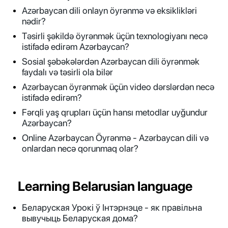
Azərbaycan dili onlayn öyrənmə və eksiklikləri
nədir?
Təsirli şəkildə öyrənmək üçün texnologiyanı necə
istifadə edirəm Azərbaycan?
Sosial şəbəkələrdən Azərbaycan dili öyrənmək
faydalı və təsirli ola bilər
Azərbaycan öyrənmək üçün video dərslərdən necə
istifadə edirəm?
Fərqli yaş qrupları üçün hansı metodlar uyğundur
Azərbaycan?
Online Azərbaycan Öyrənmə - Azərbaycan dili və
onlardan necə qorunmaq olar?
Learning Belarusian language
Беларуская Урокі ў Інтэрнэце - як правільна
вывучыць Беларуская дома?