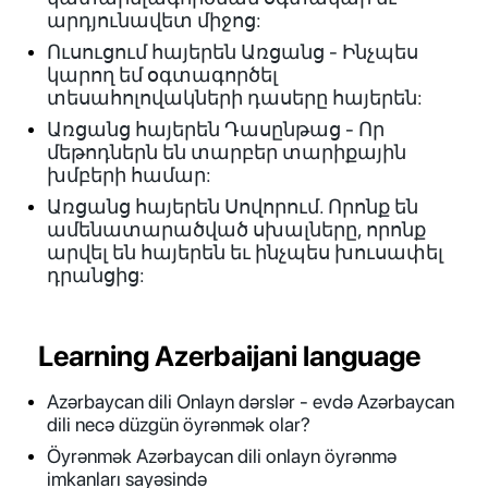
արդյունավետ միջոց:
Ուսուցում հայերեն Առցանց - Ինչպես
կարող եմ օգտագործել
տեսահոլովակների դասերը հայերեն:
Առցանց հայերեն Դասընթաց - Որ
մեթոդներն են տարբեր տարիքային
խմբերի համար:
Առցանց հայերեն Սովորում. Որոնք են
ամենատարածված սխալները, որոնք
արվել են հայերեն եւ ինչպես խուսափել
դրանցից:
Learning Azerbaijani language
Azərbaycan dili Onlayn dərslər - evdə Azərbaycan
dili necə düzgün öyrənmək olar?
Öyrənmək Azərbaycan dili onlayn öyrənmə
imkanları sayəsində