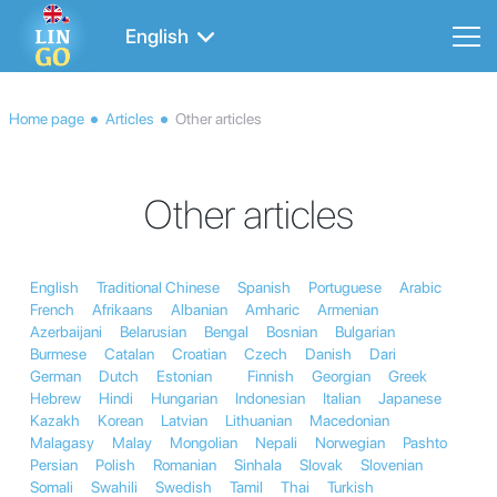
English
Home page
Articles
Other articles
Other articles
English
Traditional Chinese
Spanish
Portuguese
Arabic
French
Afrikaans
Albanian
Amharic
Armenian
Azerbaijani
Belarusian
Bengal
Bosnian
Bulgarian
Burmese
Catalan
Croatian
Czech
Danish
Dari
German
Dutch
Estonian
Finnish
Georgian
Greek
Hebrew
Hindi
Hungarian
Indonesian
Italian
Japanese
Kazakh
Korean
Latvian
Lithuanian
Macedonian
Malagasy
Malay
Mongolian
Nepali
Norwegian
Pashto
Persian
Polish
Romanian
Sinhala
Slovak
Slovenian
Somali
Swahili
Swedish
Tamil
Thai
Turkish