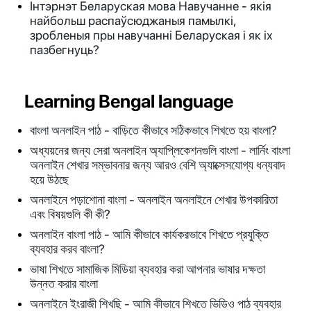
Інтэрнэт Беларуская мова Навучанне - якія
найбольш распаўсюджаныя памылкі,
зробленыя пры навучанні Беларуская і як іх
пазбегнуць?
Learning Bengal language
বাংলা অনলাইন পাঠ - বাড়িতে কীভাবে সঠিকভাবে শিখতে হয় বাংলা?
অধ্যয়নের জন্য সেরা অনলাইন অ্যাপ্লিকেশনগুলি বাংলা - লার্নিং বাংলা
অনলাইন শেখার সম্ভাবনার জন্য আরও বেশি অ্যাক্সেসযোগ্য ধন্যবাদ
হয়ে উঠছে
অনলাইনে পড়াশোনা বাংলা - অনলাইন অনলাইনে শেখার উপকারিতা
এবং বিষয়গুলি কী কী?
অনলাইন বাংলা পাঠ - আমি কীভাবে কার্যকরভাবে শিখতে প্রযুক্তি
ব্যবহার করব বাংলা?
ভাষা শিখতে সামাজিক মিডিয়া ব্যবহার করা আপনার ভাষার দক্ষতা
উন্নত করার বাংলা
অনলাইনে ইংরাজী শিখছি - আমি কীভাবে শিখতে ভিডিও পাঠ ব্যবহার