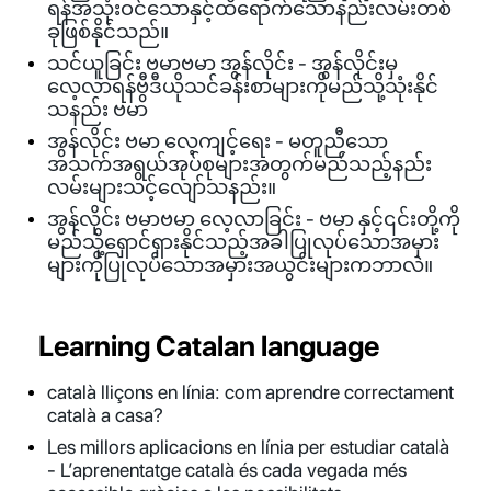
ရန်အသုံးဝင်သောနှင့်ထိရောက်သောနည်းလမ်းတစ်
ခုဖြစ်နိုင်သည်။
သင်ယူခြင်း ဗမာဗမာ အွန်လိုင်း - အွန်လိုင်းမှ
လေ့လာရန်ဗွီဒီယိုသင်ခန်းစာများကိုမည်သို့သုံးနိုင်
သနည်း ဗမာ
အွန်လိုင်း ဗမာ လေ့ကျင့်ရေး - မတူညီသော
အသက်အရွယ်အုပ်စုများအတွက်မည်သည့်နည်း
လမ်းများသင့်လျော်သနည်း။
အွန်လိုင်း ဗမာဗမာ လေ့လာခြင်း - ဗမာ နှင့်၎င်းတို့ကို
မည်သို့ရှောင်ရှားနိုင်သည့်အခါပြုလုပ်သောအမှား
များကိုပြုလုပ်သောအမှားအယွင်းများကဘာလဲ။
Learning Catalan language
català lliçons en línia: com aprendre correctament
català a casa?
Les millors aplicacions en línia per estudiar català
- L’aprenentatge català és cada vegada més