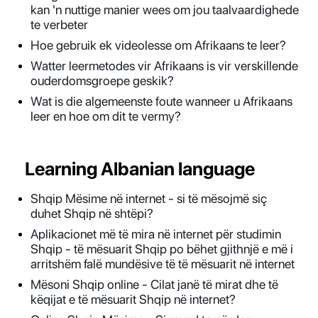
kan 'n nuttige manier wees om jou taalvaardighede
te verbeter
Hoe gebruik ek videolesse om Afrikaans te leer?
Watter leermetodes vir Afrikaans is vir verskillende
ouderdomsgroepe geskik?
Wat is die algemeenste foute wanneer u Afrikaans
leer en hoe om dit te vermy?
Learning Albanian language
Shqip Mësime në internet - si të mësojmë siç
duhet Shqip në shtëpi?
Aplikacionet më të mira në internet për studimin
Shqip - të mësuarit Shqip po bëhet gjithnjë e më i
arritshëm falë mundësive të të mësuarit në internet
Mësoni Shqip online - Cilat janë të mirat dhe të
këqijat e të mësuarit Shqip në internet?