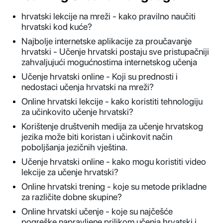
hrvatski lekcije na mreži - kako pravilno naučiti
hrvatski kod kuće?
Najbolje internetske aplikacije za proučavanje
hrvatski - Učenje hrvatski postaju sve pristupačniji
zahvaljujući mogućnostima internetskog učenja
Učenje hrvatski online - Koji su prednosti i
nedostaci učenja hrvatski na mreži?
Online hrvatski lekcije - kako koristiti tehnologiju
za učinkovito učenje hrvatski?
Korištenje društvenih medija za učenje hrvatskog
jezika može biti koristan i učinkovit način
poboljšanja jezičnih vještina.
Učenje hrvatski online - kako mogu koristiti video
lekcije za učenje hrvatski?
Online hrvatski trening - koje su metode prikladne
za različite dobne skupine?
Online hrvatski učenje - koje su najčešće
pogreške napravljene prilikom učenja hrvatski i