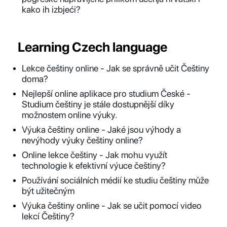
kako ih izbjeći?
Learning Czech language
Lekce češtiny online - Jak se správně učit Češtiny
doma?
Nejlepší online aplikace pro studium České -
Studium češtiny je stále dostupnější díky
možnostem online výuky.
Výuka češtiny online - Jaké jsou výhody a
nevýhody výuky češtiny online?
Online lekce češtiny - Jak mohu využít
technologie k efektivní výuce češtiny?
Používání sociálních médií ke studiu češtiny může
být užitečným
Výuka češtiny online - Jak se učit pomocí video
lekcí Češtiny?