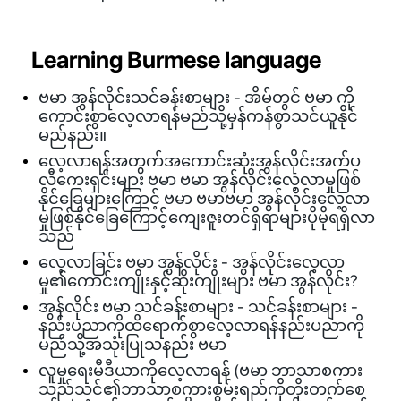
Learning Burmese language
ဗမာ အွန်လိုင်းသင်ခန်းစာများ - အိမ်တွင် ဗမာ ကို
ကောင်းစွာလေ့လာရန်မည်သို့မှန်ကန်စွာသင်ယူနိုင်
မည်နည်း။
လေ့လာရန်အတွက်အကောင်းဆုံးအွန်လိုင်းအက်ပ
လီကေးရှင်းများ ဗမာ ဗမာ အွန်လိုင်းလေ့လာမှုဖြစ်
နိုင်ခြေများကြောင့် ဗမာ ဗမာဗမာ အွန်လိုင်းလေ့လာ
မှုဖြစ်နိုင်ခြေကြောင့်ကျေးဇူးတင်ရှိရာများပိုမိုရရှိလာ
သည်
လေ့လာခြင်း ဗမာ အွန်လိုင်း - အွန်လိုင်းလေ့လာ
မှု၏ကောင်းကျိုးနှင့်ဆိုးကျိုးများ ဗမာ အွန်လိုင်း?
အွန်လိုင်း ဗမာ သင်ခန်းစာများ - သင်ခန်းစာများ -
နည်းပညာကိုထိရောက်စွာလေ့လာရန်နည်းပညာကို
မည်သို့အသုံးပြုသနည်း ဗမာ
လူမှုရေးမီဒီယာကိုလေ့လာရန် (ဗမာ ဘာသာစကား
သည်သင်၏ဘာသာစကားစွမ်းရည်ကိုတိုးတက်စေ