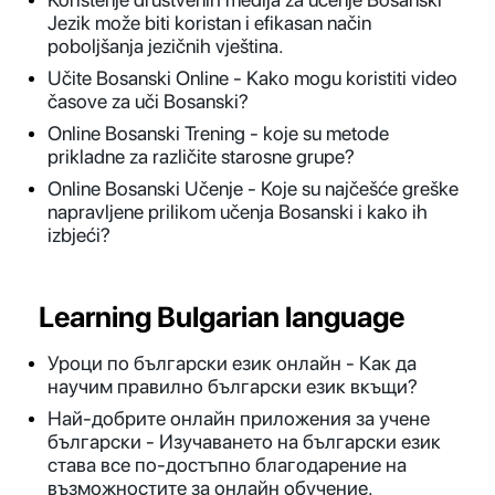
Jezik može biti koristan i efikasan način
poboljšanja jezičnih vještina.
Učite Bosanski Online - Kako mogu koristiti video
časove za uči Bosanski?
Online Bosanski Trening - koje su metode
prikladne za različite starosne grupe?
Online Bosanski Učenje - Koje su najčešće greške
napravljene prilikom učenja Bosanski i kako ih
izbjeći?
Learning Bulgarian language
Уроци по български език онлайн - Как да
научим правилно български език вкъщи?
Най-добрите онлайн приложения за учене
български - Изучаването на български език
става все по-достъпно благодарение на
възможностите за онлайн обучение.