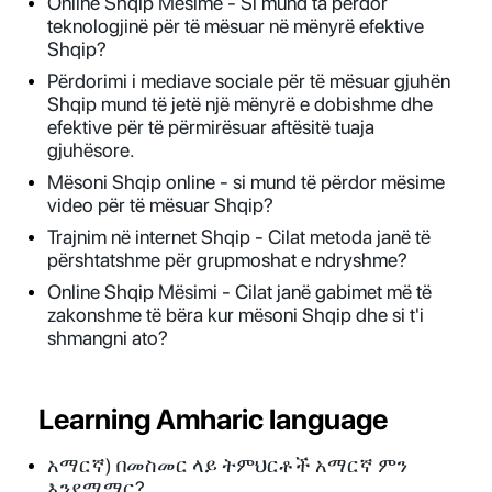
Online Shqip Mësime - Si mund ta përdor
teknologjinë për të mësuar në mënyrë efektive
Shqip?
Përdorimi i mediave sociale për të mësuar gjuhën
Shqip mund të jetë një mënyrë e dobishme dhe
efektive për të përmirësuar aftësitë tuaja
gjuhësore.
Mësoni Shqip online - si mund të përdor mësime
video për të mësuar Shqip?
Trajnim në internet Shqip - Cilat metoda janë të
përshtatshme për grupmoshat e ndryshme?
Online Shqip Mësimi - Cilat janë gabimet më të
zakonshme të bëra kur mësoni Shqip dhe si t'i
shmangni ato?
Learning Amharic language
አማርኛ) በመስመር ላይ ትምህርቶች አማርኛ ምን
እንደሚማር?