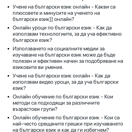
Учене на български език онлайн - Какви са
плюсовете и минусите на ученето на
български език]] онлайн?
Онлайн уроци по български език - Как да
използвам технологиите, за да уча ефективно
български език?
Използването на социалните медии за
изучаване на български език може да бъде
полезен и ефективен начин за подобряване на
езиковите ви умения.
Учене на български език онлайн - Как да
използвам видео уроци, за да уча български
език?
Онлайн обучение по български език - Кои
методи са подходящи за различните
възрастови групи?
Онлайн обучение по български език - Кои са
най-често срещаните грешки при изучаването
на български език и как да ги избегнем?