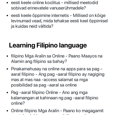
eesti keele online koolitus - millised meetodid
sobivad erinevatele vanuserühmadele?
eesti keele õppimine internetis - Millised on kõige
levinumad vead, mida tehakse eesti keel õppimisel
ja kuidas neid vältida?
Learning Filipino language
filipino Mga Aralin sa Online - Paano Maayos na
Alamin ang filipino sa bahay?
Pinakamahusay na online na apps para sa pag -
aaral filipino - Ang pag -aaral filipino ay nagiging
mas at mas naa -access salamat sa mga
posibilidad sa pag -aaral sa online
Pag -aaral filipino Online - Ano ang mga
kalamangan at kahinaan ng pag -aaral filipino
online?
Online filipino Mga Aralin - Paano ko magagamit